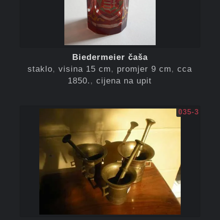
Biedermeier čaša
staklo
visina 15 cm
promjer 9 cm
cca
1850.
cijena na upit
035-3